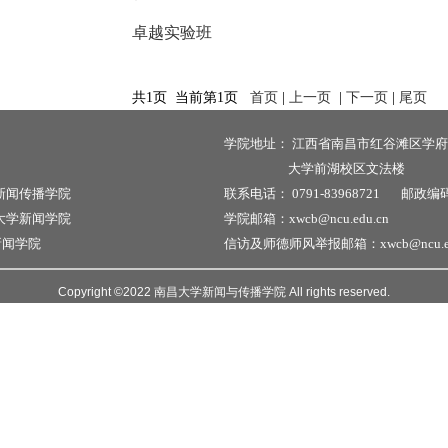
卓越实验班
共1页 当前第1页
首页
|
上一页
|
下一页
|
尾页
学院地址：
江西省南昌市红谷滩区学府
大学前湖校区文法楼
新闻传播学院
联系电话：
0791-83968721
邮政编
大学新闻学院
学院邮箱：xwcb@ncu.edu.cn
新闻学院
信访及师德师风举报邮箱：xwcb@ncu.ed
Copyright ©2022 南昌大学新闻与传播学院 All rights reserved.