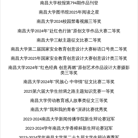
南昌大学校报第
期作品刊登
794
南昌大学
图书馆
年阅读之星
2025
南昌大学
校园禁毒视频三等奖
2024
南昌大学
年
“
赴红色行旅
”
原创文学作品大赛二等奖
2024
南昌大学三献主题征文比赛二等奖
南昌大学第二届国家安全教育创意设计大赛标语口号类二等奖
南昌大学
年国家安全教育创意设计大赛创意设计类三等奖
2025
南昌大学
年“红色经典 创意再燃”原创艺术作品设计大赛摄影
2024
类三等奖
南昌大学
年
“
民族心 中华情
”
征文比赛二等奖
2024
第六届大学生丝绸之路主题知识竞赛一等奖
2025
南昌大学劳动教育感人故事类征文三等奖
南昌大学
我和我的青春
演讲比赛优秀奖
“
”
南昌大学新闻传播学院新生辩论赛冠军
2023-2024
学年南昌大学香樟杯新生辩论赛冠军
2023-2024
学年南昌大学第二十九届大学生辩论赛季军
2023-2024