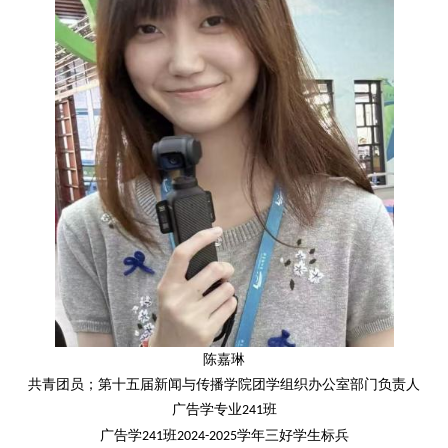
陈嘉琳
共青团员；第十五届新闻与传播学院团学组织办公室部门负责人
广告学专业
班
241
广告学
班
学年三好学生标兵
241
2024-2025