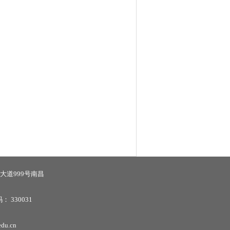
大道999号南昌
码：
330031
u.cn