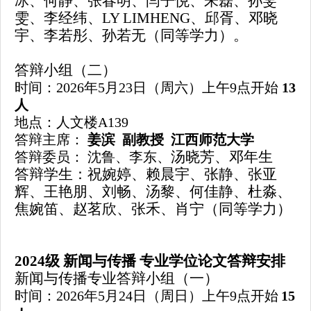
冰、何静、张春明、闫子悦、朱磊、孙雯
雯、李经纬、
LY LIMHENG、邱胥、邓晓
宇、李若彤、孙若无
（
同等学力
）
。
答辩小组（二）
时间：
202
6
年
5月
23
日
（周六）上午
9
点开始
13
人
地点：人文楼
A139
答辩主席：
姜滨
副教授
江西师范大学
汤晓芳、邓年生
答辩委员：
沈鲁、李东、
答辩学生：
祝婉婷、赖晨宇、张静、张亚
辉、王艳朋、刘畅、
汤黎
、
何佳静、
杜淼、
焦婉笛、赵茗欣、张禾、
肖宁
（
同等学力
）
202
4
级
新闻与传播
专业学位论文答辩安排
新闻与传播专业答辩小组（一）
时
间：
202
6
年
5月
24
日
（周日）上午
9点开始
1
5