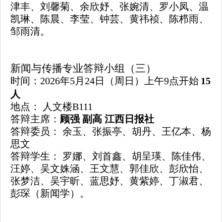
津丰、刘馨菊、余欣妤、张婉清、罗小凤、温
凯琳、陈晨、李莹、钟芸、黄祎祯、陈栉雨、
邹雨清。
新闻与传播专业答辩小组（三）
时间：
202
6
年
5月
24
日
（周日）上午
9点开始
1
5
人
地点：
人文楼
B111
答辩主席：
顾强
副
高
江西日报社
答辩委员：
余玉
、
张振亭
、
胡丹
、
王亿本
、
杨
思文
答辩学生：
罗娜、刘首鑫、胡呈瑛、陈佳伟、
汪婷
、吴文姝涵、王文慧、郭佳欣、彭欣怡、
张梦洁
、吴宇昕、蓝思妤、
黄紫婷
、丁淑君、
彭琛（
新闻学
）
。