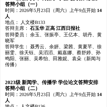
答辩小组（一）
时间：
202
6
年
5月
23
日（周六）上午
9点开始
1
4
人
地点：
人文楼
B133
答辩主席：
石玉华
正高 江西日报社
答辩委员：
余玉
、
张振亭、王亿本、
胡丹、
黄
晓军
答辩学生：
聂秀云、余妍、梁茜、黄夏芊、徐
丽雯、徐天钰、吴滔滔、戴嘉娜、
蔡舒婷
、孙
鸣阳、张丽、吴希怡、
田雅妮、
袁朵（新闻与
传播）
202
3
级
新闻学、传播学
学位论文答辩安排
答辩小组（二）
时间：
202
6
年
5月
23
日（周六）上午
9点开始
1
4
人
地点：
人文楼B136