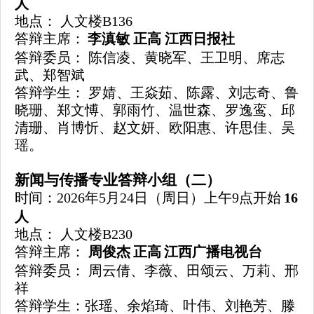
人
地点：
人文楼B136
答辩主席：
李滇敏
正高 江西日报社
答辩委员：
陈信凌、黄晓军、王卫明、席志
武、郑智斌
答辩学生：
罗婧
、王焱茹、陈露、刘志奇、鲁
晓珊、郑文愽、
郭雨竹、温世森、罗逸鸾、邱
清珊、肖博忻、赵文妍、欧阳惠、许思佳、吴
瑶。
新闻与传播专业答辩小组（二）
时间
：
202
6
年
5月
24
日
（周日）上午
9点开始
1
6
人
地点：
人文楼B230
答辩主席：
周俊杰
正高
江西广播电视台
答辩委员：
周云倩
、
李薇、
田颂云、万莉、
邢
祥
答辩学生：
张瑶、余焰琦、
叶伟
、刘艳芳、滕