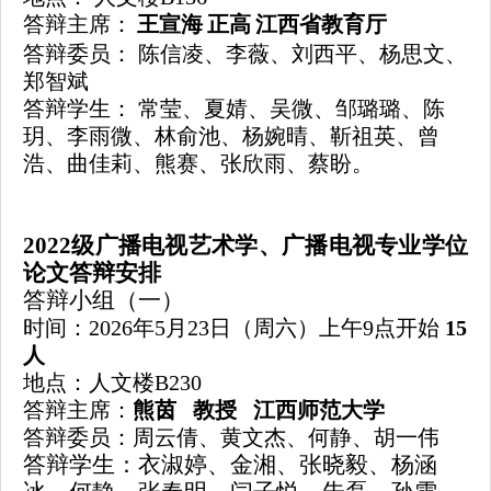
答辩主席：
王宣海
正高
江西省教育厅
答辩委员：
陈信凌、
李薇、刘西平、杨思文、
郑智斌
答辩学生：
常莹
、夏婧、吴微、邹璐璐、陈
玥、李雨微、林俞池、杨婉晴、靳祖英、曾
浩、曲佳莉、熊赛、张欣雨、蔡盼
。
202
2
级广播电视艺术学、广播电视专业学位
论文答辩安排
答辩小组（一）
时间：
202
6
年
5月
23
日
（周六）上午
9
点开始
15
人
地点：人文楼
B230
答辩主席：
熊茵
教授
江西师范大学
答辩委员：
周云倩、黄文杰、何静、胡一伟
答辩学生：衣淑婷
、金湘、张晓毅、杨涵