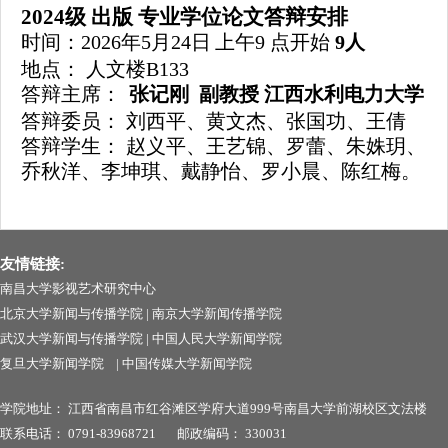
202
4
级
出版
专业学位论文答辩安排
时间
：
202
6
年
5月
24
日
上午
9
点开始
9
人
地点：
人文楼
B133
答辩主席：
张记刚
副教授
江西水利电力大学
答辩委员：
刘西平、黄文杰、张国功、王倩
答辩学生：
赵义平
、王艺锦、罗蕾、朱姝玥、
乔秋洋、李坤琪、戴静怡、罗小晨、陈红梅。
友情链接:
南昌大学影视艺术研究中心
北京大学新闻与传播学院
|
南京大学新闻传播学院
武汉大学新闻与传播学院
|
中国人民大学新闻学院
复旦大学新闻学院
|
中国传媒大学新闻学院
学院地址：
江西省南昌市红谷滩区学府大道999号南昌
大学前湖校区文法楼
联系电话：
0791-83968721
邮政编码：
330031