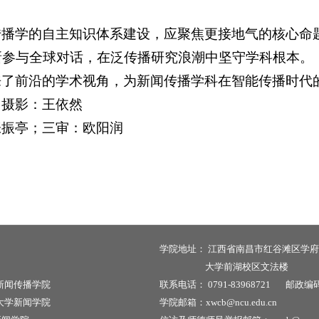
传播学的自主知识体系建设，应聚焦更接地气的核心命
新参与全球对话，在泛传播研究浪潮中坚守学科根本。
来了前沿的学术视角，为新闻传播学科在智能传播时代
；摄影：王依然
张振亭；三审：欧阳润
学院地址：
江西省南昌市红谷滩区学府
大学前湖校区文法楼
新闻传播学院
联系电话：
0791-83968721
邮政编
大学新闻学院
学院邮箱：xwcb@ncu.edu.cn