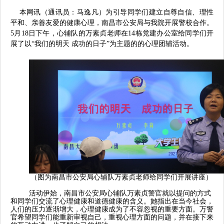
本网讯（通讯员：马逸凡）为引导同学们建立自尊自信、理性
平和、亲善友爱的健康心理，
南昌市公安局与我院开展警校合作。
5
月
18
日下午，
心辅队
的万素贞老师在
14
栋党建办公室给同学们开
展了以“我们的明天
成功的日子”为主题的的心理团辅活动
。
（图为南昌市公安局心辅队万素贞老师给同学们开展讲座）
活动伊始
，南昌市公安局心辅队万素贞警官就以提问的方式
和同学们交流了心理健康和道德健康的含义。她指出在当今社会，
人们的压力逐渐增大，心理健康成为了不容忽视的重要方面。万警
官希望同学们能重新审视自己，重视心理方面的问题，并在接下来