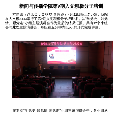
新闻与传播学院第
期入党积极分子培训
9
本网讯（通讯员：黄杨华 俞思婕）
月
日晚上
：
，我院
4
22
7
00
在人文楼
举行了第
期入党积极分子培训课，以“学党史、知党
A143
9
情、跟党走”小组主题演讲会作为最后的结课汇报。共有
个小组
12
参与此次主题演讲会，每组在五分钟内以
的形式完成讲述。
ppt
在本次“学党史 知党情 跟党走”小组主题演讲会中，各小组从