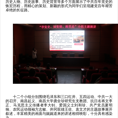
历史人物、历史故事、历史背景等多个方面展示了中共百年党史的
恢宏历程，用精心的策划、新颖的形式为同学们呈现建党百年艰苦
卓绝的长征路。
十二个小组分别围绕毛泽东和三口红井、五四运动、中共一大
的召开、南昌起义、
南昌大学
龚全珍
研究生支教团
、
抗日名将文李
正、马克思主义传播者李大钊、爱国义士刘和珍、共产党员夏明
翰、农民运动领袖方志敏、井冈双雄王佐、袁文才的主题故事展开
叙述，丰富精美的画面与娓娓道来的讲述相得映彰，十分具有感染
力。