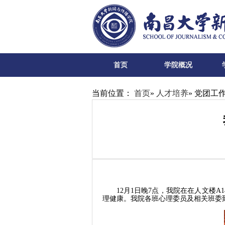
首页
学院概况
当前位置：
首页
»
人才培养
» 党团工
12月1日晚7点，
我院
在
在人文楼A
理健康。
我院
各班心理委员及相关班委