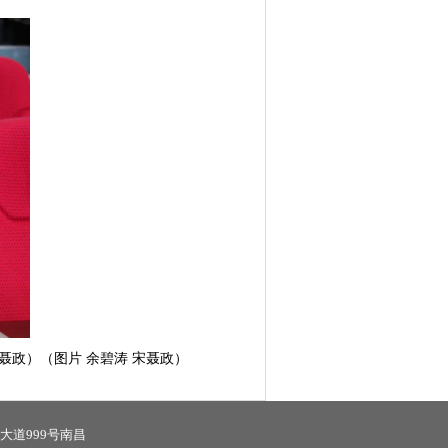
聂政
）（图片
余碧涛 宋聂政
）
大道999号南昌