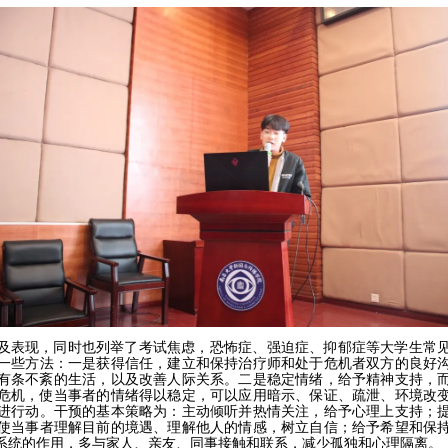
及表现，同时也列举了考试焦虑，恐怖症、强迫症、抑郁症等大学生常
一些
方法：
一是
获得信任
，
建立和保持治疗师和处于危机者双方的良好
有条不紊的生活，以及改善人际关系。
二是
稳定情绪
，
给予精神支持，
危机，使当事者的情绪得以稳定，可以应用暗示、保证、疏泄、环境改
进行动。
干预的基本策略为：
主动倾听并热情关注，给予心理上支持；
使当事者理解目前的境遇、理解他人的情感，树立自信；给予希望和保
系统的作用，多与家人、亲友、同事接触和联系，减少孤独和心理隔离。