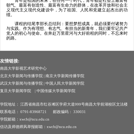
青年是祖国的未来，在任何一个时代，青年都是社会上最富有
朝气、最富有创造性、最富有生命力的群体，在改革开放和社会主
义现代主义现代化建设中，为了祖国、人民和党建立起杰出的功
绩。
课程的结尾李部长总结到：要想梦想成真，就必须要付诸努力
与实践。作为有理想、有志气、有担当的新青年，我们要牢记共产
党人的初心与使命。在奔赴万里星河与大好前程的同时，不忘来时
的路。
友情链接:
南昌大学影视艺术研究中心
北京大学新闻与传播学院
|
南京大学新闻传播学院
武汉大学新闻与传播学院
|
中国人民大学新闻学院
复旦大学新闻学院
|
中国传媒大学新闻学院
学院地址：
江西省南昌市红谷滩区学府大道999号南昌
大学前湖校区文法楼
联系电话：
0791-83968721
邮政编码：
330031
学院邮箱：xwcb@ncu.edu.cn
信访及师德师风举报邮箱：xwcb@ncu.edu.cn